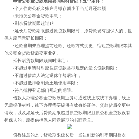
申请公积金贷款展期要同时符合以下五个条件：
•个人住房公积金账户月缴存额小于当期月还款额；
•未拖欠公积金贷款本息；
•剩余贷款期限超过1年；
•延长后贷款期限超过原贷款期限时，原贷款设有担保人的，担
保人应同意延长期限；
•还款当期未办理提前还款、还款方式变更、缩短贷款期限等其
他公积金贷款贷后变更业务。
延长后贷款期限须同时满足：
•不超过申请时对应住房贷款类型规定的最长贷款期限；
•不超过借款人法定退休年龄后5年；
•不超过抵押物剩余土地使用年限；
•符合抵押登记部门规定的期限。
借款人办理公积金贷款展期业务可通过线上或线下办理，线上
无需提供材料，线下办理需要提供有效身份证件、贷款贷后变更申
请表，以及如延长后贷款期限超过原贷款期限且原公积金贷款设有
担保人的，应提供担保人同意展期的书面意见。
值得注意的是，贷款期限延长后，当达到新的利率期限档次