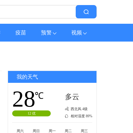
游
疫苗
预警
视频
我的天气
28
℃
多云
西北风 4级
12 优
相对湿度 89%
周六
周日
周一
周二
周三