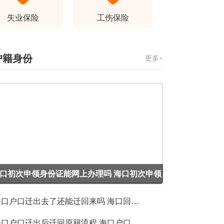
失业保险
工伤保险
户籍身份
更多+
口初次申领身份证能网上办理吗 海口初次申领
份证申领指南
海口户口迁出去了还能迁回来吗 海口回原籍落户流程
海口户口迁出后迁回原籍流程 海口户口迁出后迁回原籍指南