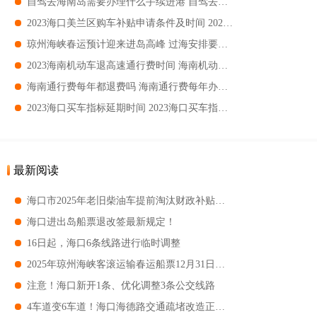
自驾去海南岛需要办理什么手续进港 自驾去海南轮渡流程
2023海口美兰区购车补贴申请条件及时间 2023海口美兰区购车补贴申请指南
琼州海峡春运预计迎来进岛高峰 过海安排要怎么规划
2023海南机动车退高速通行费时间 海南机动车通行附加费退费办理时间
海南通行费每年都退费吗 海南通行费每年办理时间
2023海口买车指标延期时间 2023海口买车指标有效期
最新阅读
海口市2025年老旧柴油车提前淘汰财政补贴开始受理
海口进出岛船票退改签最新规定！
16日起，海口6条线路进行临时调整
2025年琼州海峡客滚运输春运船票12月31日开售
注意！海口新开1条、优化调整3条公交线路
4车道变6车道！海口海德路交通疏堵改造正常通车