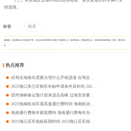
（三）未在规定进港时间到达徐闻港、海安新港区的车辆不安
排进港。
标签
船票
温馨提示：微信搜索公众号海南天气君，关注后在对话框回复【船票】可获购票入口、航班时刻表、停复航查询入口、船票价格及购票流程、电话、预约过海
等。
热点推荐
自驾去海南岛需要办理什么手续进港 自驾去海南轮渡流程
2023海口美兰区购车补贴申请条件及时间 2023海口美兰区购车补贴申请指南
琼州海峡春运预计迎来进岛高峰 过海安排要怎么规划
2023海南机动车退高速通行费时间 海南机动车通行附加费退费办理时间
海南通行费每年都退费吗 海南通行费每年办理时间
2023海口买车指标延期时间 2023海口买车指标有效期