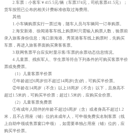
2.车票：小客车￥415.5元/辆（车票374元，司机客票41.5元）；
货车按照已公布的相关计费标准收取过海费用。
其他
1.小车辆购票实行一票过海，随车人员与车辆同一订单购票。
2.海安新港、徐闻港客车线上购票时只需输入购票人数，验票前
录入旅客身份信息；海口新海港、秀英港客车线上购票时，先购买
车票，再进入旅客界面购买乘客客票。
3.联网售票平台应实时显示客/车票的余票动态信息情况。
4.儿童票、残疾军人、学生票等符合下列条件的可购买客票半价
票或免费票。
（1）儿童客票半价票
①年龄超过6周岁但不超过14周岁(含)的，可购买半价票。
②年龄在14周岁（不含）以上18周岁（不含）以下，且身高不
超过1.5米的，可购买半价票；超过1.5米的，应购买全价票。
（2）儿童客票免费票
①有成年人陪伴的年龄不超过6周岁（含）或者身高不超过1.2
米，且不占用座（铺）位的未成年人，可申领免费实名制客票（线
上自助申领或售票窗口申领），如需要单独占用座（铺）位的，应
购买半价票。