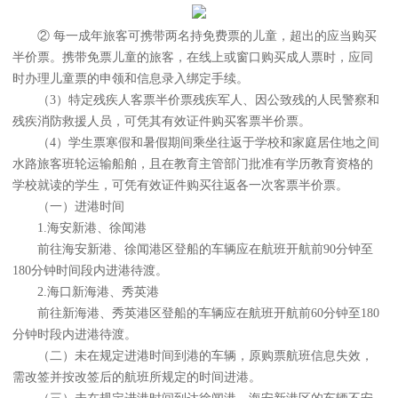
② 每一成年旅客可携带两名持免费票的儿童，超出的应当购买
半价票。携带免票儿童的旅客，在线上或窗口购买成人票时，应同
时办理儿童票的申领和信息录入绑定手续。
（3）特定残疾人客票半价票残疾军人、因公致残的人民警察和
残疾消防救援人员，可凭其有效证件购买客票半价票。
（4）学生票寒假和暑假期间乘坐往返于学校和家庭居住地之间
水路旅客班轮运输船舶，且在教育主管部门批准有学历教育资格的
学校就读的学生，可凭有效证件购买往返各一次客票半价票。
（一）进港时间
1.海安新港、徐闻港
前往海安新港、徐闻港区登船的车辆应在航班开航前90分钟至
180分钟时间段内进港待渡。
2.海口新海港、秀英港
前往新海港、秀英港区登船的车辆应在航班开航前60分钟至180
分钟时段内进港待渡。
（二）未在规定进港时间到港的车辆，原购票航班信息失效，
需改签并按改签后的航班所规定的时间进港。