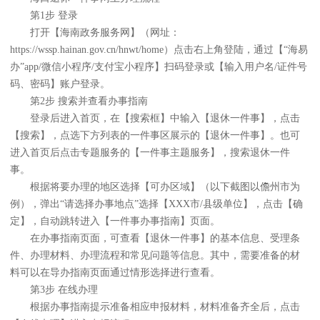
第1步 登录
打开【海南政务服务网】（网址：
https://wssp.hainan.gov.cn/hnwt/home）点击右上角登陆，通过【“海易
办”app/微信小程序/支付宝小程序】扫码登录或【输入用户名/证件号
码、密码】账户登录。
第2步 搜索并查看办事指南
登录后进入首页，在【搜索框】中输入【退休一件事】，点击
【搜索】，点选下方列表的一件事区展示的【退休一件事】。也可
进入首页后点击专题服务的【一件事主题服务】，搜索退休一件
事。
根据将要办理的地区选择【可办区域】（以下截图以儋州市为
例），弹出“请选择办事地点”选择【XXX市/县级单位】，点击【确
定】，自动跳转进入【一件事办事指南】页面。
在办事指南页面，可查看【退休一件事】的基本信息、受理条
件、办理材料、办理流程和常见问题等信息。其中，需要准备的材
料可以在导办指南页面通过情形选择进行查看。
第3步 在线办理
根据办事指南提示准备相应申报材料，材料准备齐全后，点击