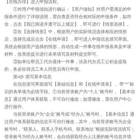
【在线办理】进入申报流程。
①对用户申报须知进行确认：【用户须知】对用户需满足的申
报条件进行了详细说明，需自查是否符合相对应的申报条件，如符
合，点击【我已阅读并遵守以上规定】，即可进行【情形选择】。
②在【选择情形】中，根据用户的实际情况选择相应的情形
后，选择完成后点击【在线申请】，即可进入申报信息填写界面。
系统会根据用户选择的情形，自动生成一件事在线申报表单及申请
材料，按系统提示进行表单填写及材料提交即可。
③如单位帮员工代办退休一件事，涉及代办员工公积金提取
的，务必征得员工本人同意后再行申报。
第4步 填写基本信息
在信息填写界面填写【基础信息】和【在线申请表】， 带“*”标
识的表单项为必填字段。①当前登录账户为“个人”账号时，【基本信
息】通过用户体系获取，不可自行修改；如需修改，需在用户中心
进行操作。
当前登录账户为“企业”账号或“经办人”账号时，【基本信息】通
过用户体系获取的信息不可自行修改，其中，当前登录账号为企业
账号时，“联系人、联系人手机号码、联系地址”根据实际情况填写；
登录账号为经办人账号时，会自动获取经办人注册的账号信息并填