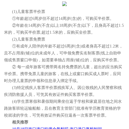
(1)儿童客票半价票
①年龄超过6周岁但不超过14周岁(含)的，可购买半价票。
②年龄在14周岁(不含)以上18周岁(不含)以下，且身高不超过1.5
米的，可购买半价票;超过1.5米的，应购买全价票。
(2)儿童客票免费票
①有成年人陪伴的年龄不超过6周岁(含)或者身高不超过1.2米，
且不占用座(铺)位的未成年人，可申领免费实名制客票(线上自助申
领或售票窗口申领)，如需要单独占用座(铺)位的，应购买半价票。
② 每一成年旅客可携带两名持免费票的儿童，超出的应当购买
半价票。携带免票儿童的旅客，在线上或窗口购买成人票时，应同
时办理儿童票的申领和信息录入绑定手续。
(3)特定残疾人客票半价票残疾军人、因公致残的人民警察和残
疾消防救援人员，可凭其有效证件购买客票半价票。
(4)学生票寒假和暑假期间乘坐往返于学校和家庭居住地之间水
路旅客班轮运输船舶，且在教育主管部门批准有学历教育资格的学
校就读的学生，可凭有效证件购买往返各一次客票半价票。
相关推荐