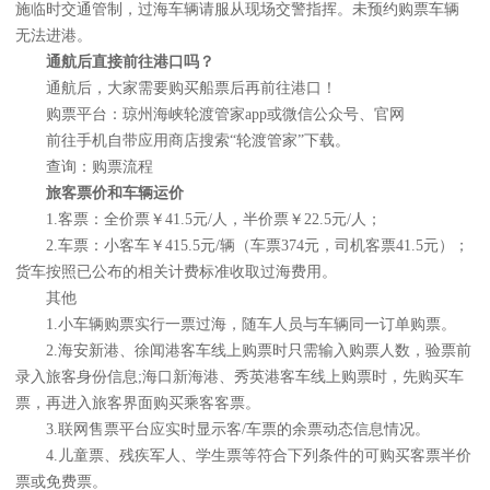
施临时交通管制，过海车辆请服从现场交警指挥。未预约购票车辆
无法进港。
通航后直接前往港口吗？
通航后，大家需要购买船票后再前往港口！
购票平台：琼州海峡轮渡管家app或微信公众号、官网
前往手机自带应用商店搜索“轮渡管家”下载。
查询：购票流程
旅客票价和车辆运价
1.客票：全价票￥41.5元/人，半价票￥22.5元/人；
2.车票：小客车￥415.5元/辆（车票374元，司机客票41.5元）；
货车按照已公布的相关计费标准收取过海费用。
其他
1.小车辆购票实行一票过海，随车人员与车辆同一订单购票。
2.海安新港、徐闻港客车线上购票时只需输入购票人数，验票前
录入旅客身份信息;海口新海港、秀英港客车线上购票时，先购买车
票，再进入旅客界面购买乘客客票。
3.联网售票平台应实时显示客/车票的余票动态信息情况。
4.儿童票、残疾军人、学生票等符合下列条件的可购买客票半价
票或免费票。