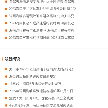
自驾去海南岛需要办理什么手续进港 自驾去海南轮渡流程
2023海口美兰区购车补贴申请条件及时间 2023海口美兰区购车补贴申请指南
琼州海峡春运预计迎来进岛高峰 过海安排要怎么规划
2023海南机动车退高速通行费时间 海南机动车通行附加费退费办理时间
海南通行费每年都退费吗 海南通行费每年办理时间
2023海口买车指标延期时间 2023海口买车指标有效期
最新阅读
海口市2025年老旧柴油车提前淘汰财政补贴开始受理
海口进出岛船票退改签最新规定！
16日起，海口6条线路进行临时调整
2025年琼州海峡客滚运输春运船票12月31日开售
注意！海口新开1条、优化调整3条公交线路
4车道变6车道！海口海德路交通疏堵改造正常通车