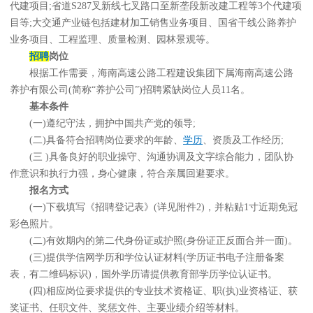
代建项目;省道S287叉新线七叉路口至新垄段新改建工程等3个代建项
目等;大交通产业链包括建材加工销售业务项目、国省干线公路养护
业务项目、工程监理、质量检测、园林景观等。
招聘
岗位
根据工作需要，海南高速公路工程建设集团下属海南高速公路
养护有限公司(简称“养护公司”)招聘紧缺岗位人员11名。
基本条件
(一)遵纪守法，拥护中国共产党的领导;
(二)具备符合招聘岗位要求的年龄、
学历
、资质及工作经历;
(三 )具备良好的职业操守、沟通协调及文字综合能力，团队协
作意识和执行力强，身心健康，符合亲属回避要求。
报名方式
(一)下载填写《招聘登记表》(详见附件2)，并粘贴1寸近期免冠
彩色照片。
(二)有效期内的第二代身份证或护照(身份证正反面合并一面)。
(三)提供学信网学历和学位认证材料(学历证书电子注册备案
表，有二维码标识)，国外学历请提供教育部学历学位认证书。
(四)相应岗位要求提供的专业技术资格证、职(执)业资格证、获
奖证书、任职文件、奖惩文件、主要业绩介绍等材料。