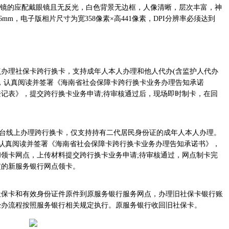
戴眼镜的应配戴眼镜且无反光，白色背景无边框，人像清晰，层次丰富，神
mm，电子版相片尺寸为宽358像素×高441像素，DPI分辨率必须达到
办理社保卡跨行换卡，支持成年人本人办理和他人代办(含监护人代办
料，认真阅读并签署《海南省社会保障卡跨行换卡业务办理告知承诺
记表》，提交跨行换卡业务申请;待审核通过后，现场即时制卡，在回
务平台线上办理跨行换卡，仅支持持有二代居民身份证的成年人本人办理。
”，认真阅读并签署《海南省社会保障卡跨行换卡业务办理告知承诺书》，
领卡网点，上传材料提交跨行换卡业务申请;待审核通过，网点制卡完
定的新服务银行网点领卡。
社保卡和有效身份证件原件到原服务银行服务网点，办理旧社保卡银行账
经办流程按照服务银行相关规定执行。原服务银行收回旧社保卡。