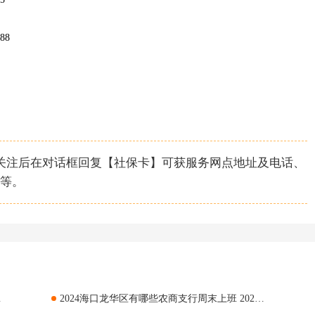
88
，关注后在对话框回复【社保卡】可获服务网点地址及电话、
等。
办服务大厅位置
2024海口龙华区有哪些农商支行周末上班 2024海口龙华区农商支行周末上班汇总