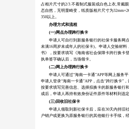
占相片尺寸的2/3.不着制式服装或白色上衣,常
态自然，无明显畸变，纸质版相片尺寸为32mm×26
350以上。
办理方式和流程
(一)网点办理跨行换卡
申请人可自行到新服务银行的社保卡服务网点
未满16周岁未成年人的社保卡)。申请人交验材
书》，按要求填写《海南省社会保障卡跨行换卡登
执单签字确认后，当场领卡。
(二)网上办理跨行换卡
申请人可通过“海南一卡通”APP等网上服
申请人登录“海南一卡通”APP，点击“跨行换卡
按要求填写完善信息、选择拟换卡的新服务银行和
成后，申请人再持有效身份证件原件等材料到选
(三)回收旧社保卡
申请人领取到新社保卡后，应在30天内持旧
户销户或更换为原服务银行的其他银行卡手续，