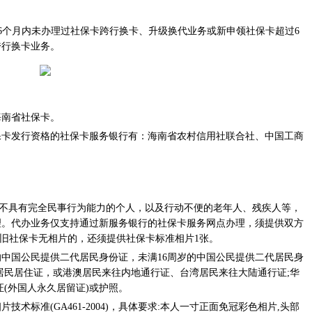
且6个月内未办理过社保卡跨行换卡、升级换代业务或新申领社保卡超过6
跨行换卡业务。
海南省社保卡。
保卡发行资格的社保卡服务银行有：海南省农村信用社联合社、中国工商
其他不具有完全民事行为能力的个人，以及行动不便的老年人、残疾人等，
理。代办业务仅支持通过新服务银行的社保卡服务网点办理，须提供双方
且旧社保卡无相片的，还须提供社保卡标准相片1张。
的中国公民提供二代居民身份证，未满16周岁的中国公民提供二代居民身
居民居住证，或港澳居民来往内地通行证、台湾居民来往大陆通行证;华
(外国人永久居留证)或护照。
术标准(GA461-2004)，具体要求:本人一寸正面免冠彩色相片,头部