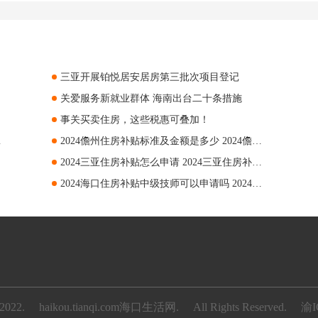
三亚开展铂悦居安居房第三批次项目登记
关爱服务新就业群体 海南出台二十条措施
事关买卖住房，这些税惠可叠加！
位+条件+报名
2024儋州住房补贴标准及金额是多少 2024儋州住房补贴标准及金额要求
2024三亚住房补贴怎么申请 2024三亚住房补贴申请附流程
2024海口住房补贴中级技师可以申请吗 2024海口住房补贴中级技师如何申请
2022.
haikou.tianqi.com海口生活网.
All Rights Reserved.
渝I