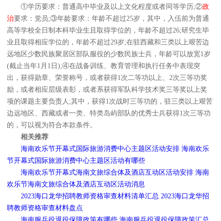
①学历要求：普通高中毕业及以上文化程度或者同等学历;②
政
治
要求：党员;③年龄要求：年龄不超过25岁，其中，入伍前为普通
高等学校全日制本科毕业生且取得学位的，年龄不超过26;研究生毕
业且取得相应学位的，年龄不超过29岁;在驻西藏和三类以上艰苦边
远地区少数民族聚居区部队服役的少数民族士兵，年龄可以放宽1岁
(截止当年1月1日);④在战备训练、教育管理和执行任务中表现突
出，获得勋章、荣誉称号，或者获得1次二等功以上、2次三等功奖
励，或者相应层级表彰，或者系获得军队科学技术奖三等奖以上奖
项的课题主要负责人;其中，获得1次战时三等功的，驻三类以上艰苦
边远地区、西藏或者一类、特类岛屿部队的优秀士兵获得1次三等功
的，可以视为符合本款条件。
相关推荐
海南欢乐节开幕式国际旅游消费中心主题区活动安排 海南欢乐
节开幕式国际旅游消费中心主题区活动有哪些
海南欢乐节开幕式海南文旅综合体及酒店互动区活动安排 海南
欢乐节海南文旅综合体及酒店互动区活动消息
2023海口龙华招聘教师资格审查材料清单汇总 2023海口龙华招
聘教师资格审查材料盘点
海南服兵役退役保障政策有哪些 海南服兵役退役保障政策汇总