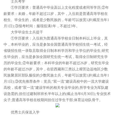
士兵考学
①学历要求：普通高中毕业及以上文化程度或者同等学历;②年
龄要求：未婚，年龄不超过22岁，其中，入伍前是普通高等学校在
校生、毕业生的，或者是少数民族的，年龄可以放宽1岁(截至当年1
月1日);③报考时间：服现役满1年，不超过3年。
大学毕业生士兵提干
①学历要求：入伍前为普通高等学校全日制本科以上毕业，其
中，本科毕业的，应当是参加全国普通高等学校招生统一考试，经
省级招生统一录取且取得全日制本科学历和学士学位的毕业生;研究
生毕业的，应当是参加全国研究生统一考试，取得全日制研究生学
历的毕业生;②年龄要求：本科毕业的年龄不超过26岁，研究生毕业
的年龄不超过29岁，其中，在驻西藏和三类以上艰苦边远地区少数
民族聚居区部队服役的少数民族士兵，年龄可以放宽1岁(截止当年1
月1日);③优先推荐条件：党员;“双一流”建设高校中的一流大学建设
高校，或者“双一流”建设学科的相关专业毕业的;所学专业为军队建
设急需的;担任过建制班班长半年以上的(截止当年6月30日);专业技术
尖子;普通高等学校在校期间担任过学生干部;体育运动队骨干。
优秀士兵保送入学