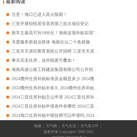
最新阅读
注意！海口已进入高火险期！
三亚开展铂悦居安居房第三批次项目登记
新车主最高可补1800元！海南这项补贴实现“免申快享”
关爱服务新就业群体 海南出台二十条措施
三亚市天涯区教育系统公开招聘 三亚市天涯区教育系统公开招聘幼儿园教师16名
事关买卖住房，这些税惠可叠加！
海南高速公路工程建设集团有限公司公开招聘 海南高速公路工程建设集团招聘岗位+条件+报名
2024儋州住房补贴标准及金额是多少 2024儋州住房补贴标准及金额要求
2024儋州住房补贴补多久 2024儋州住房补贴补时长
2024三亚住房补贴怎么申请 2024三亚住房补贴申请附流程
2024三亚住房补贴申请条件有哪些 2024三亚住房补贴申请条件要求
2024海口住房补贴中级技师可以申请吗 2024海口住房补贴中级技师如何申请
电脑
|
天气网
|
天气生活
|
天气君APP
|
版权所有 Copyright© 2009-2022