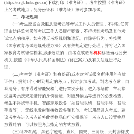
(https://crgk.hnks.gov.cn)下载打印《准考证》。考生按照《准考证》
上的考试地点，凭身份证和《准考证》按时参加考试。
二、考场规则
(一)考生应当自觉服从监考员等考试工作人员管理，不得以任何
理由妨碍监考员等考试工作人员履行职责，不得扰乱考场及其他考
试地点的秩序。如有违反考场规则和违纪、作弊等行为，将按照
《国家教育考试违规处理办法》及有关规定进行处理，并将记入国
家教育考试诚信档案;涉嫌违法的，由考点或教育
机构
移送当地公安
机关,按照《中华人民共和国刑法》(修正案九)及有关法规进行处
理。
(二)考生凭《准考证》和身份证(或本次考试报名所使用的有效
证件)，提前1个小时到规定的考点，按时参加考试。到达考点后，自
我清身，有序通过智能安检门进行首次安检，进入考场前，主动接
受监考员按规定进行的身份验证、对随身物品等进行的必要检查。
考生不得携带手机、智能穿戴设备（如智能眼镜、智能手环、智能
手表等）、无线电发射和接收设备和其他非考试用品进入考点。建
议考生在进入考点前将此类物品自行安排保管；考点入口设置物品
放置处的，可以按照考点指定的方式放置。
(三)除2B铅笔、黑色字迹笔、直尺、圆规、三角板、无封套橡皮