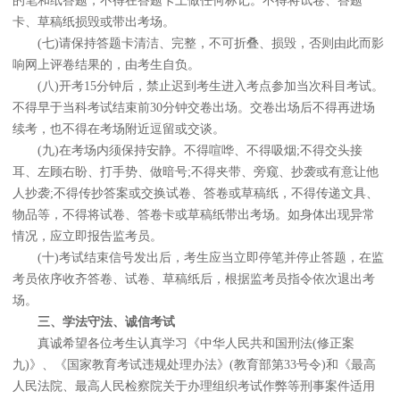
的笔和纸答题，不得在答题卡上做任何标记。不得将试卷、答题
卡、草稿纸损毁或带出考场。
(七)请保持答题卡清洁、完整，不可折叠、损毁，否则由此而影
响网上评卷结果的，由考生自负。
(八)开考15分钟后，禁止迟到考生进入考点参加当次科目考试。
不得早于当科考试结束前30分钟交卷出场。交卷出场后不得再进场
续考，也不得在考场附近逗留或交谈。
(九)在考场内须保持安静。不得喧哗、不得吸烟;不得交头接
耳、左顾右盼、打手势、做暗号;不得夹带、旁窥、抄袭或有意让他
人抄袭;不得传抄答案或交换试卷、答卷或草稿纸，不得传递文具、
物品等，不得将试卷、答卷卡或草稿纸带出考场。如身体出现异常
情况，应立即报告监考员。
(十)考试结束信号发出后，考生应当立即停笔并停止答题，在监
考员依序收齐答卷、试卷、草稿纸后，根据监考员指令依次退出考
场。
三、学法守法、诚信考试
真诚希望各位考生认真学习《中华人民共和国刑法(修正案
九)》、《国家教育考试违规处理办法》(教育部第33号令)和《最高
人民法院、最高人民检察院关于办理组织考试作弊等刑事案件适用