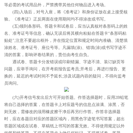
等必需的考试用品外，严禁携带其他任何物品进入考场。
(四)入场后，对号入座，将《准考证》和身份证放在桌上接受核
验。《准考证》正反两面在使用期间均不得涂改或书写。
(五)领到条形码、答题卡和试卷后，应当认真核对条形码上的姓
名、准考证号等信息，确认无误后将其横向粘贴在答题卡“条形码粘
贴处”,注意不要超出框外，并在指定位置和规定时间内准确、清楚填
涂姓名、准考证号、座位号等。凡漏填(涂)、错填(涂)或书写字迹不
清的答案，影响评卷结果的，责任由考生自负。
遇试卷、答题卡分发错误或印刷错漏、字迹不清、装订缺页等
问题，应举手询问，在开考前报告监考员;开考后，再进行报告、更
换的，延迟的考试时间不予延长;涉及试题内容的疑问，不得向监考
员询问。
(六)开考信号发出后方可开始答题。作答选择题时，应用2B铅笔
将自己选择的答案，在答题卡上对应题号的信息点涂满、涂黑，否
则无效，需修改的须用橡皮擦干净后再另行作答。作答非选择题
时，应在各题目对应的答题区域内，用黑色字迹笔书写答案，超出
答题区域或在试卷、草稿纸上书写的答案无效。不得使用规定以外