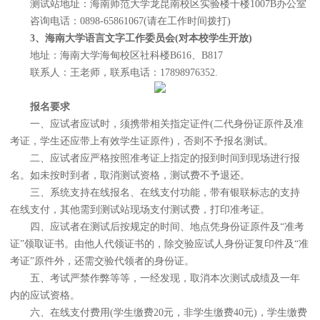
测试站地址：海南师范大学龙昆南校区实验楼十楼1007B办公室
咨询电话：0898-65861067(请在工作时间拨打)
3、海南大学语言文字工作委员会(对本校学生开放)
地址：海南大学海甸校区社科楼B616、B817
联系人：王老师，联系电话：17898976352.
报名要求
一、应试者应试时，须携带相关指定证件(二代身份证原件及准
考证，学生还应带上有效学生证原件)，否则不予报名测试。
二、应试者应严格按照准考证上指定的报到时间到现场进行报
名。如未按时到者，取消测试资格，测试费不予退还。
三、系统支持在线报名、在线支付功能，带有银联标志的支持
在线支付，其他需到测试站现场支付测试费，打印准考证。
四、应试者在测试后按规定的时间、地点凭身份证原件及“准考
证”领取证书。由他人代领证书的，除交验应试人身份证复印件及“准
考证”原件外，还需交验代领者的身份证。
五、考试严禁作弊等等，一经发现，取消本次测试成绩及一年
内的应试资格。
六、在线支付费用(学生缴费20元，非学生缴费40元)，学生缴费