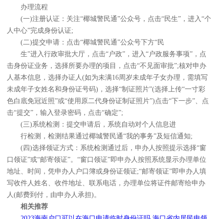
办理流程
(一)注册认证：关注“椰城警民通”公众号，点击“民生”，进入“个
人中心”完成身份认证;
(二)提交申请：点击“椰城警民通”公众号下方“民
生”进入行政审批大厅，点击“户政”，进入“户政服务事项”，点
击身份证业务，选择所要办理的项目，点击“不见面审批”;核对申办
人基本信息，选择办证人(如为未满16周岁未成年子女办理，需填写
未成年子女姓名和身份证号码)，选择“制证照片”(选择上传“一寸彩
色白底免冠近照”或“使用原二代身份证制证照片”)点击“下一步”、点
击“提交”，输入登录密码，点击“确定”;
(三)系统检测：提交申请后，系统自动对个人信息进
行检测，检测结果通过椰城警民通“我的事务”及短信通知;
(四)选择领证方式：系统检测通过后，申办人按照提示选择“窗
口领证”或“邮寄领证”。“窗口领证”即申办人按照系统显示办理单位
地址、时间，凭申办人户口簿或身份证领证;“邮寄领证”即申办人填
写收件人姓名、收件地址、联系电话，办理单位将证件邮寄给申办
人(邮费到付，由申办人承担)。
相关推荐
2023海南户口可以在海口申请临时身份证吗 海口省内居民申领