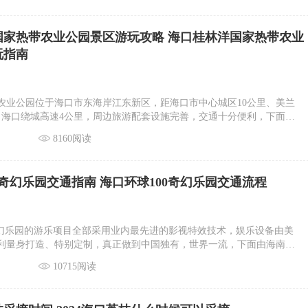
国家热带农业公园景区游玩攻略 海口桂林洋国家热带农业
玩指南
农业公园位于海口市东海岸江东新区，距海口市中心城区10公里、美兰
、海口绕城高速4公里，周边旅游配套设施完善，交通十分便利，下面由
海口桂林洋国家热带农业公园景区游玩攻略详情介绍。
8160阅读
0奇幻乐园交通指南 海口环球100奇幻乐园交通流程
·奇幻乐园的游乐项目全部采用业内最先进的影视特效技术，娱乐设备由美
利量身打造、特别定制，真正做到中国独有，世界一流，下面由海南天
球100奇幻乐园交通指南详情介绍。
10715阅读