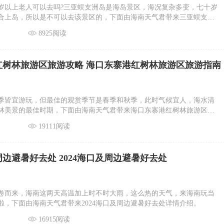
0岁以上老人可以去吗?三亚蜈支洲岛是海岛景区，海况复杂多变，七十岁
合上岛，所以是不可以去该景区的，下面由海南天气君带来三亚蜈支洲
人能不能去详情介绍。
8925阅读
红树林旅游区旅游攻略 海口东寨港红树林旅游区旅游指南
季皆宜游玩，但最佳的观赏季节是春季和秋季，此时气候宜人，海水清
林美景的最佳时期，下面由海南天气君带来海口东寨港红树林旅游区旅
。
19111阅读
及周边避暑好去处 2024海口及周边避暑好去处
卷而来，海南这两天高温加上时不时大雨，这么热的天气，来海南玩当
啦，下面由海南天气君带来2024海口及周边避暑好去处详情介绍。
16915阅读