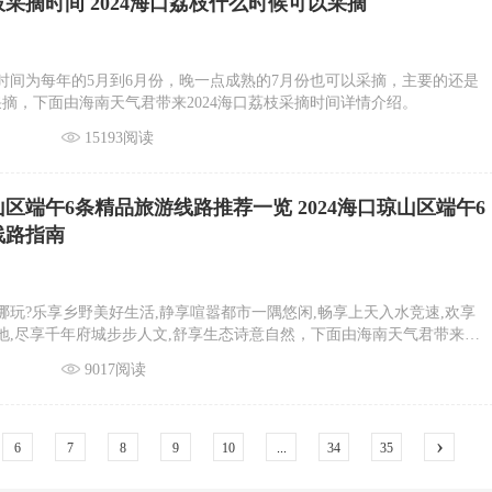
荔枝采摘时间 2024海口荔枝什么时候可以采摘
时间为每年的5月到6月份，晚一点成熟的7月份也可以采摘，主要的还是
采摘，下面由海南天气君带来2024海口荔枝采摘时间详情介绍。
15193阅读
琼山区端午6条精品旅游线路推荐一览 2024海口琼山区端午6
线路指南
去哪玩?乐享乡野美好生活,静享喧嚣都市一隅悠闲,畅享上天入水竞速,欢享
地,尽享千年府城步步人文,舒享生态诗意自然，下面由海南天气君带来
区端午6条精品旅游线路推荐一览详情介绍。
9017阅读
›
6
7
8
9
10
...
34
35