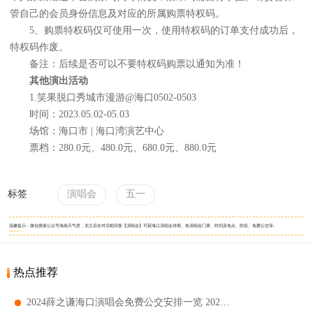
管自己的会员身份信息及对应的所属购票特权码。
5、购票特权码仅可使用一次，使用特权码的订单支付成功后，
特权码作废。
备注：后续是否可以不要特权码购票以通知为准！
其他演出活动
1.笑果脱口秀城市漫游@海口0502-0503
时间：2023.05.02-05.03
场馆：海口市 | 海口湾演艺中心
票档：280.0元、480.0元、680.0元、880.0元
标签
演唱会
五一
温馨提示：微信搜索公众号海南天气君，关注后在对话框回复【演唱会】可获海口演唱会排期、各演唱会门票、时间及地点、防疫、免费公交等。
热点推荐
2024薛之谦海口演唱会免费公交安排一览 2024薛之谦海口演唱会免费公交指南