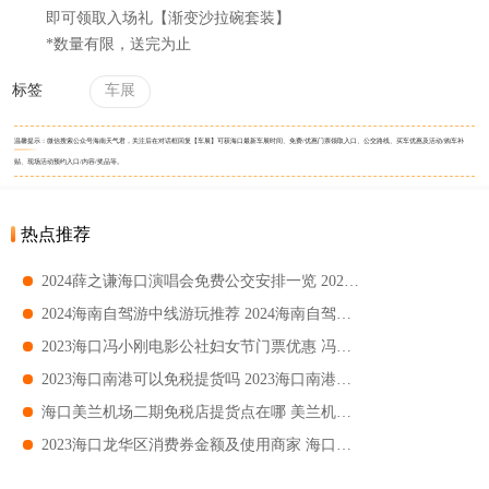
即可领取入场礼【渐变沙拉碗套装】
*数量有限，送完为止
标签
车展
温馨提示：微信搜索公众号海南天气君，关注后在对话框回复【车展】可获海口最新车展时间、免费/优惠门票领取入口、公交路线、买车优惠及活动/购车补
贴、现场活动预约入口/内容/奖品等。
热点推荐
2024薛之谦海口演唱会免费公交安排一览 2024薛之谦海口演唱会免费公交指南
2024海南自驾游中线游玩推荐 2024海南自驾游中线游玩指南
2023海口冯小刚电影公社妇女节门票优惠 冯小刚电影公社妇女节门票免费吗
2023海口南港可以免税提货吗 2023海口南港如何免税提货
海口美兰机场二期免税店提货点在哪 美兰机场二期免税店如何提货
2023海口龙华区消费券金额及使用商家 海口龙华区消费券发放金额