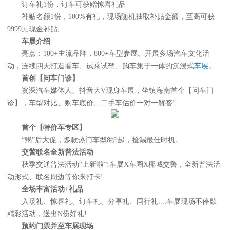
订车礼1份，订车可获赠惊喜礼品
补贴名额1份，100%有礼，现场随机抽取补贴金额，至高可获
9999元现金补贴;
车展介绍
亮点：100+主流品牌，800+车型参展。开展多场汽车文化活
动，连续四天打造看车、试乘试驾、购车集于一体的沉浸式
车展
。
首创【问车门诊】
资深汽车媒体人、抖音大V现身车展，坐镇海南首个【问车门
诊】，车型对比、购车底价、二手车估价一对一解答!
首个【特价车专区】
“羯”后大促，多款热门车型8折起，捡漏最佳时机。
交警联名全新普法活动
秋季交通普法活动“上新啦”!车展X车圈X椰城交警，全新普法活
动形式、联名周边等你来打卡!
全场丰富活动+礼品
入场礼、惊喜礼、订车礼、分享礼、同行礼....车展现场不停歇
精彩活动，送出N份好礼!
预约门票并至车展现场