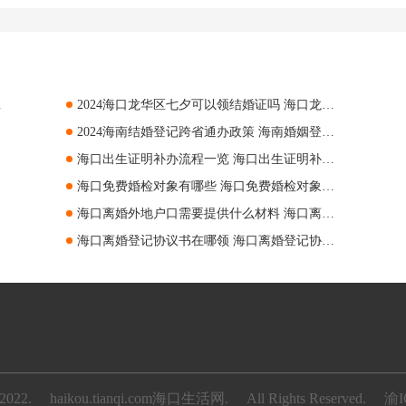
上办理指南
2024海口龙华区七夕可以领结婚证吗 海口龙华区七夕领结婚证要求
2024海南结婚登记跨省通办政策 海南婚姻登记跨省通办指南
海口出生证明补办流程一览 海口出生证明补办指南
海口免费婚检对象有哪些 海口免费婚检对象汇总
海口离婚外地户口需要提供什么材料 海口离婚异地户口申请
海口离婚登记协议书在哪领 海口离婚登记协议书领取指南
2022.
haikou.tianqi.com海口生活网.
All Rights Reserved.
渝I