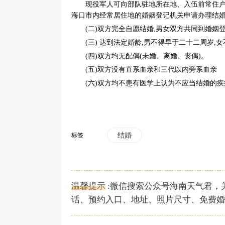
现役军人可向部队驻地所在地、入伍前常住户口
海口市内经常居住地的婚姻登记机关申请办理结
(二)双方完全自愿结婚,男女双方共同到婚姻
(三) 达到法定婚龄,男不得早于二十二周岁,
(四)双方均无配偶(未婚、离婚、丧偶)。
(五)双方没有直系血亲和三代以内旁系血亲
(六)双方均不患有医学上认为不应当结婚的疾
标签
结婚
温馨提示 :微信搜索公众号海南天气君
话、预约入口、地址、照片尺寸、免费婚