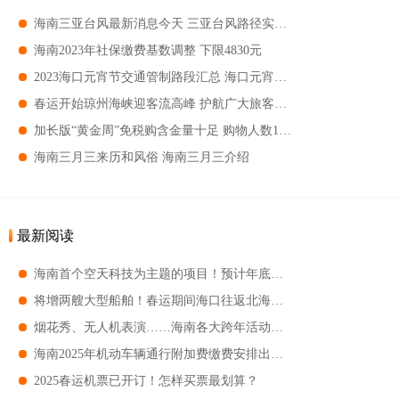
海南三亚台风最新消息今天 三亚台风路径实时发布
海南2023年社保缴费基数调整 下限4830元
2023海口元宵节交通管制路段汇总 海口元宵节交通管制路段有哪些地区
春运开始琼州海峡迎客流高峰 护航广大旅客的回家路
加长版“黄金周”免税购含金量十足 购物人数17万人次
海南三月三来历和风俗 海南三月三介绍
最新阅读
海南首个空天科技为主题的项目！预计年底在三亚运营！
将增两艘大型船舶！春运期间海口往返北海航线有新变化
烟花秀、无人机表演……海南各大跨年活动合辑
海南2025年机动车辆通行附加费缴费安排出来了！附优惠政策
2025春运机票已开订！怎样买票最划算？