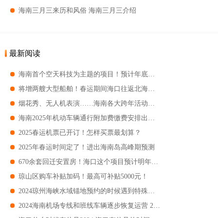
海南三月三来历和风俗 海南三月三介绍
最新阅读
海南首个空天科技为主题的项目！预计年底在三亚运营！
将增两艘大型船舶！春运期间海口往返北海航线有新变化
烟花秀、无人机表演……海南各大跨年活动合辑
海南2025年机动车辆通行附加费缴费安排出来了！附优惠政策
2025春运机票已开订！怎样买票最划算？
2025年春运时间定了！进出海南岛高峰期预测
670余套回迁安置房！海口这个项目预计明年底交付
琼山区购车补贴加码！最高可补贴5000元！
2024琼州海峡水域锚地预约的时候遇到特殊情况怎么办 琼州海峡水域锚地预约的时候遇到特殊情况指南
2024海南机场专线和班线车辆逐步恢复运营 2024海南机场专线和班线车辆恢复运营指南