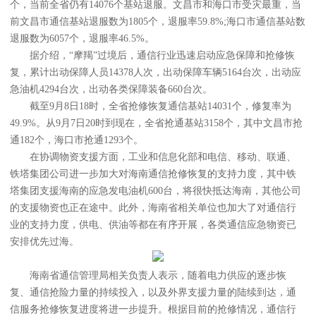
个，当前全省仍有14076个基站退服。文昌市和海口市受灾最重，当
前文昌市通信基站退服数为1805个，退服率59.8%;海口市通信基站数
退服数为6057个，退服率46.5%。
据介绍，“摩羯”过境后，通信行业迅速启动应急保障和抢修恢
复，累计出动保障人员14378人次，出动保障车辆5164台次，出动应
急油机4294台次，出动各类保障装备660台次。
截至9月8日18时，全省抢修恢复通信基站14031个，修复率为
49.9%。从9月7日20时到现在，全省抢通基站3158个，其中文昌市抢
通182个，海口市抢通1293个。
在协调物资支援方面，工业和信息化部和电信、移动、联通、
铁塔集团公司进一步加大对海南通信抢修恢复的支持力度，其中铁
塔集团支援海南的应急发电油机600台，将很快抵达海南，其他公司
的支援物资也正在途中。此外，海南省相关单位也加大了对通信行
业的支持力度，供电、供油等都在有序开展，各类通信应急物资已
安排优先过海。
海南省通信管理局相关负责人表示，随着电力供应的逐步恢
复、通信抢险力量的持续投入，以及外界支援力量的陆续到达，通
信服务抢修恢复进度将进一步提升。根据目前的抢修情况，通信行