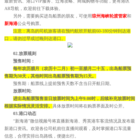
最新资讯、港口VIP服务、过海攻略、商城购物等功能，更有港区
AR导航，欢迎前往下载体验。
另外，需要购买进岛船票的朋友，可使用
琼州海峡轮渡管家
和
新海港
公众号购票。
注意：离岛的司机旅客请在预约航班开航前60-180分钟到达港
口，请勿过早或过晚到达港口。
02.放票规则
预售时间：
每年农历腊月（农历十二月）初一至腊月二十五，出岛船票预
售期为30天，其他时间出岛船票预售期为15天。
预售期：船票线上提前预售天数不含当日开航日期。
放票时间:
进出岛船票预售首日放票时间为上午9:00时，后续补充放票时间
根据实际情况灵活安排。
具体放票时间将在购票界面及时公开。
03.港口动态
“新海港”微信视频号将直播新海港、秀英港车客流情况及发布最
新港口资讯。欢迎各位司机前往直播间观看，及时掌握港口车流量
信息，合理安排出岛路线，便捷出行。