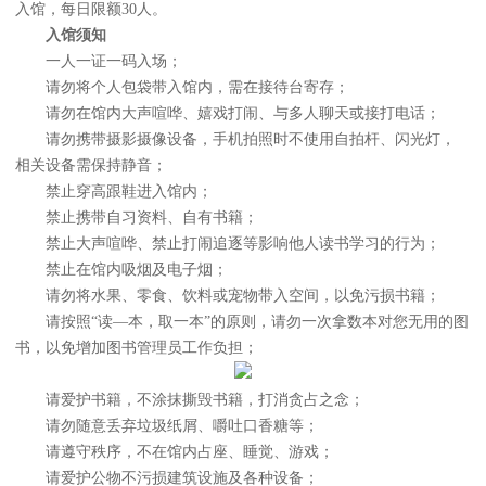
入馆，每日限额30人。
入馆须知
一人一证一码入场；
请勿将个人包袋带入馆内，需在接待台寄存；
请勿在馆内大声喧哗、嬉戏打闹、与多人聊天或接打电话；
请勿携带摄影摄像设备，手机拍照时不使用自拍杆、闪光灯，
相关设备需保持静音；
禁止穿高跟鞋进入馆内；
禁止携带自习资料、自有书籍；
禁止大声喧哗、禁止打闹追逐等影响他人读书学习的行为；
禁止在馆内吸烟及电子烟；
请勿将水果、零食、饮料或宠物带入空间，以免污损书籍；
请按照“读—本，取一本”的原则，请勿一次拿数本对您无用的图
书，以免增加图书管理员工作负担；
请爱护书籍，不涂抹撕毁书籍，打消贪占之念；
请勿随意丢弃垃圾纸屑、嚼吐口香糖等；
请遵守秩序，不在馆内占座、睡觉、游戏；
请爱护公物不污损建筑设施及各种设备；