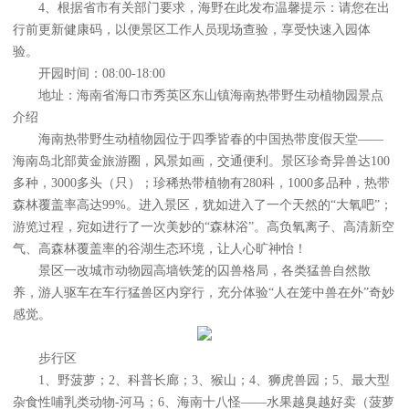
4、根据省市有关部门要求，海野在此发布温馨提示：请您在出
行前更新健康码，以便景区工作人员现场查验，享受快速入园体
验。
开园时间：08:00-18:00
地址：海南省海口市秀英区东山镇海南热带野生动植物园景点
介绍
海南热带野生动植物园位于四季皆春的中国热带度假天堂——
海南岛北部黄金旅游圈，风景如画，交通便利。景区珍奇异兽达100
多种，3000多头（只）；珍稀热带植物有280科，1000多品种，热带
森林覆盖率高达99%。进入景区，犹如进入了一个天然的“大氧吧”；
游览过程，宛如进行了一次美妙的“森林浴”。高负氧离子、高清新空
气、高森林覆盖率的谷湖生态环境，让人心旷神怡！
景区一改城市动物园高墙铁笼的囚兽格局，各类猛兽自然散
养，游人驱车在车行猛兽区内穿行，充分体验“人在笼中兽在外”奇妙
感觉。
步行区
1、野菠萝；2、科普长廊；3、猴山；4、狮虎兽园；5、最大型
杂食性哺乳类动物-河马；6、海南十八怪——水果越臭越好卖（菠萝