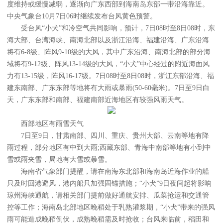
度维持或缓慢减弱，逐渐向广东西部到海南岛东部一带沿海靠近。
中央气象台10月7日06时继续发布台风黄色预警。
受台风“小犬”和冷空气共同影响，预计，7日08时至8日08时，东
海大部、台湾海峡、南海北部以及浙江沿海、福建沿海、广东沿海
将有6-8级、阵风9-10级的大风，其中广东沿海、南海北部的部分海
域将有9-12级、阵风13-14级的大风，“小犬”中心经过的附近海面风
力有13-15级，阵风16-17级。7日08时至8日08时，浙江东部沿海、福
建东南部、广东东部等地将有大雨或暴雨(50-60毫米)。7日至9日白
天，广东东部和南部、福建南部近海地区有较强风雨天气。
西部地区有雨雪天气
7日至9日，甘肃南部、四川、重庆、贵州大部、云南等地有降
雨过程，部分地区有中到大雨;西藏东部、青海中南部等地有小到中
雪或雨夹雪，局地有大雪或暴雪。
海南省气象部门提醒，请在南海东北部和海南岛近海作业的船
只及时回港避风，港内船只加强固锚措施；“小犬”9日夜间起将影响
琼州海峡通航，请相关部门提前做好通航安排、瓜菜抢运和交通管
控等工作；海南岛北部地区晚稻处于乳熟灌浆期，“小犬”带来的强风
雨可能造成晚稻倒伏，成熟晚稻需及时抢收；台风来临前，稻田和