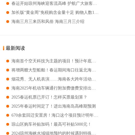
春运开始琼州海峡迎客流高峰 护航广大旅客的回家路
加长版“黄金周”免税购含金量十足 购物人数17万人次
海南三月三来历和风俗 海南三月三介绍
最新阅读
海南首个空天科技为主题的项目！预计年底在三亚运营！
将增两艘大型船舶！春运期间海口往返北海航线有新变化
烟花秀、无人机表演……海南各大跨年活动合辑
海南2025年机动车辆通行附加费缴费安排出来了！附优惠政策
2025春运机票已开订！怎样买票最划算？
2025年春运时间定了！进出海南岛高峰期预测
670余套回迁安置房！海口这个项目预计明年底交付
琼山区购车补贴加码！最高可补贴5000元！
2024琼州海峡水域锚地预约的时候遇到特殊情况怎么办 琼州海峡水域锚地预约的时候遇到特殊情况指南